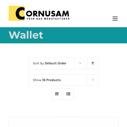
Skip
to
content
Wallet
Sort by
Default Order
Show
16 Products