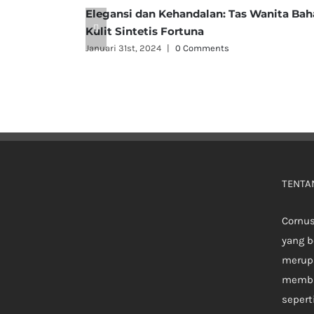
Elegansi dan Kehandalan: Tas Wanita Ba
Kulit Sintetis Fortuna
Januari 31st, 2024
|
0 Comments
TENTA
Cornu
yang b
merup
membu
seperti