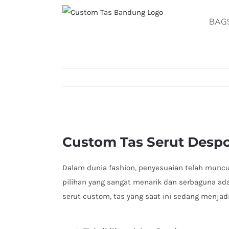
Skip
to
BAG
content
View
Larger
Custom Tas Serut Despo
Image
Dalam dunia fashion, penyesuaian telah muncu
pilihan yang sangat menarik dan serbaguna ada
serut custom, tas yang saat ini sedang menjad