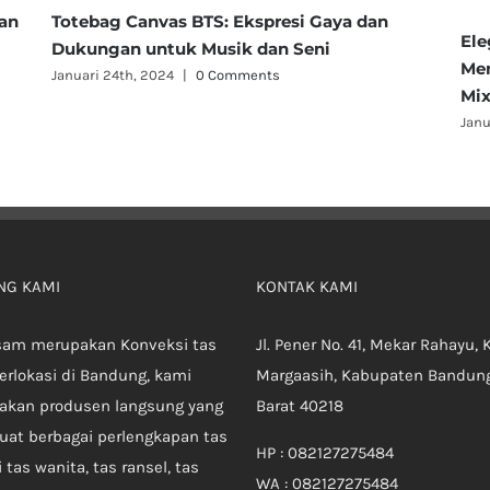
han
Totebag Canvas BTS: Ekspresi Gaya dan
Ele
Dukungan untuk Musik dan Seni
Men
Januari 24th, 2024
|
0 Comments
Mix
Janu
NG KAMI
KONTAK KAMI
sam merupakan Konveksi tas
Jl. Pener No. 41, Mekar Rahayu, 
erlokasi di Bandung, kami
Margaasih, Kabupaten Bandung
akan produsen langsung yang
Barat 40218
at berbagai perlengkapan tas
HP : 082127275484
 tas wanita, tas ransel, tas
WA : 082127275484