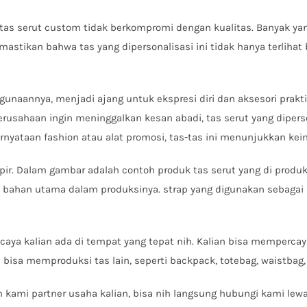
 tas serut custom tidak berkompromi dengan kualitas. Banyak ya
stikan bahwa tas yang dipersonalisasi ini tidak hanya terlihat 
gunaannya, menjadi ajang untuk ekspresi diri dan aksesori prak
erusahaan ingin meninggalkan kesan abadi, tas serut yang diper
 pernyataan fashion atau alat promosi, tas-tas ini menunjukkan k
pir. Dalam gambar adalah contoh produk tas serut yang di produk
ahan utama dalam produksinya. strap yang digunakan sebagai pe
pecaya kalian ada di tempat yang tepat nih. Kalian bisa mempercay
a bisa memproduksi tas lain, seperti backpack, totebag, waistba
ami partner usaha kalian, bisa nih langsung hubungi kami lew