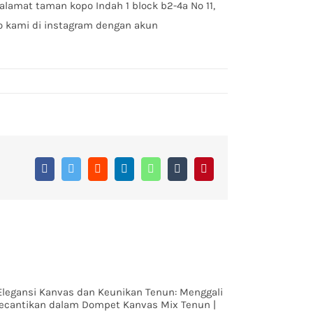
alamat taman kopo Indah 1 block b2-4a No 11,
io kami di instagram dengan akun
Facebook
Twitter
Reddit
LinkedIn
WhatsApp
Tumblr
Pinterest