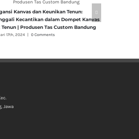
Dompet Kulit
gansi Kanvas dan Keunikan Tenun:
Kesatuan Ele
ggali Kecantikan dalam Dompet Kanvas
Kehematan
 Tenun | Produsen Tas Custom Bandung
Januari 10th, 20
ari 17th, 2024
|
0 Comments
Kec.
, Jawa