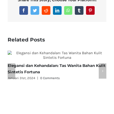
Facebook
Twitter
Reddit
LinkedIn
WhatsApp
Tumblr
Pinterest
Related Posts
Elegansi dan Kehandalan: Tas Wanita Bahan Kulit
T
Sintetis Fortuna
D
Januari 31st, 2024
|
0 Comments
J