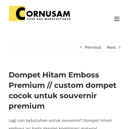
Skip
to
content
Previous
Next
Dompet Hitam Emboss
Premium // custom dompet
cocok untuk souvernir
premium
Lagi cari kebutuhan untuk souvernir? Dompet hitam
emboss ini hadir dengan kombinasi material