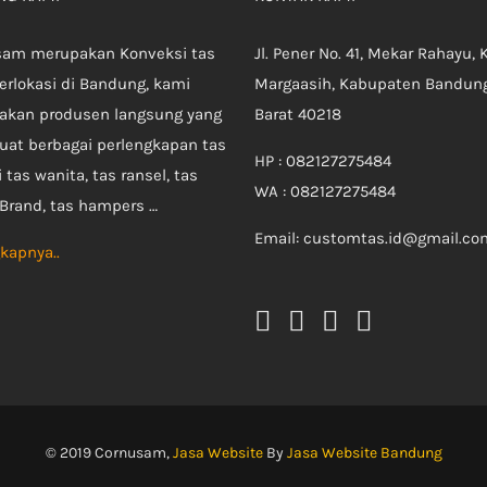
sam merupakan Konveksi tas
Jl. Pener No. 41, Mekar Rahayu, 
erlokasi di Bandung, kami
Margaasih, Kabupaten Bandung
akan produsen langsung yang
Barat 40218
at berbagai perlengkapan tas
HP : 082127275484
 tas wanita, tas ransel, tas
WA : 082127275484
Brand, tas hampers …
Email: customtas.id@gmail.co
kapnya..
© 2019 Cornusam,
Jasa Website
By
Jasa Website Bandung