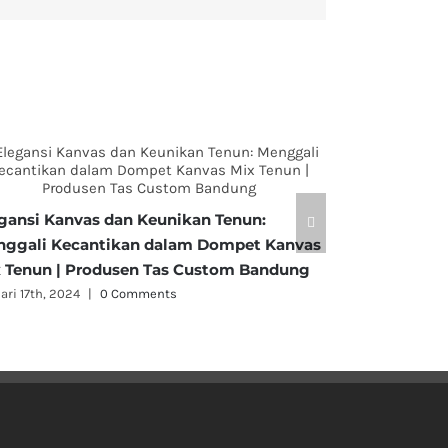
Dompet Kulit
gansi Kanvas dan Keunikan Tenun:
Kesatuan Ele
ggali Kecantikan dalam Dompet Kanvas
Kehematan
 Tenun | Produsen Tas Custom Bandung
Januari 10th, 20
ari 17th, 2024
|
0 Comments