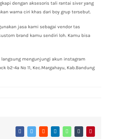
gkapi dengan aksesoris tali rantai siver yang
an warna ciri khas dari boy grup tersebut.
gunakan jasa kami sebagai vendor tas
custom brand kamu sendiri loh. Kamu bisa
n langsung mengunjungi akun instagram
ock b2-4a No 11, Kec.Margahayu, Kab.Bandung
Facebook
Twitter
Reddit
LinkedIn
WhatsApp
Tumblr
Pinterest