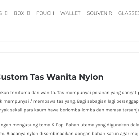
S
BOX
POUCH
WALLET
SOUVENIR
GLASSE
Custom Tas Wanita Nylon
hkan terutama dari wanita. Tas mempunyai peranan yang sangat 
dak mempunyai / membawa tas yang. Bagi sebagian lagi berangga
nyak sekali para kaum hawa berlomba-lomba dan merasa tersanjun
engan mengusung tema K-Pop. Bahan utama yang digunakan dalam 
mi. Biasanya nylon dikombinasikan dengan bahan katun agar me