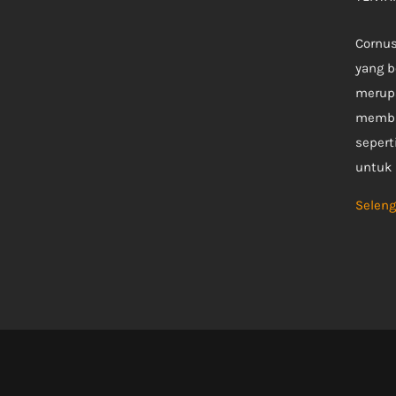
Cornu
yang b
merup
membu
seperti
untuk 
Seleng